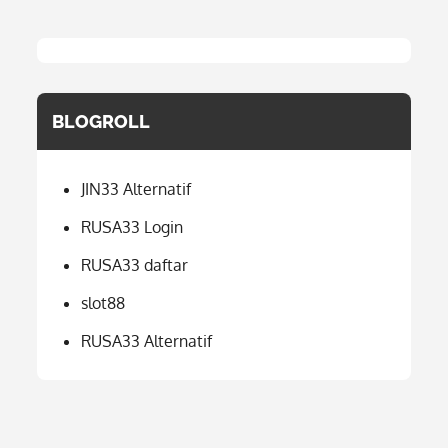
BLOGROLL
JIN33 Alternatif
RUSA33 Login
RUSA33 daftar
slot88
RUSA33 Alternatif