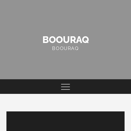
Skip
to
content
BOOURAQ
BOOURAQ