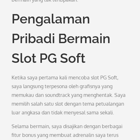
Pengalaman
Pribadi Bermain
Slot PG Soft
Ketika saya pertama kali mencoba slot PG Soft,
saya langsung terpesona oleh grafisnya yang
memukau dan soundtrack yang menghentak. Saya
memilih salah satu slot dengan tema petualangan
luar angkasa dan tidak menyesal sama sekali.
Selama bermain, saya disajikan dengan berbagai
fitur bonus yang membuat adrenalin saya terus