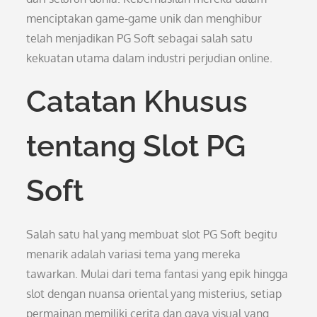
menciptakan game-game unik dan menghibur
telah menjadikan PG Soft sebagai salah satu
kekuatan utama dalam industri perjudian online.
Catatan Khusus
tentang Slot PG
Soft
Salah satu hal yang membuat slot PG Soft begitu
menarik adalah variasi tema yang mereka
tawarkan. Mulai dari tema fantasi yang epik hingga
slot dengan nuansa oriental yang misterius, setiap
permainan memiliki cerita dan gaya visual yang