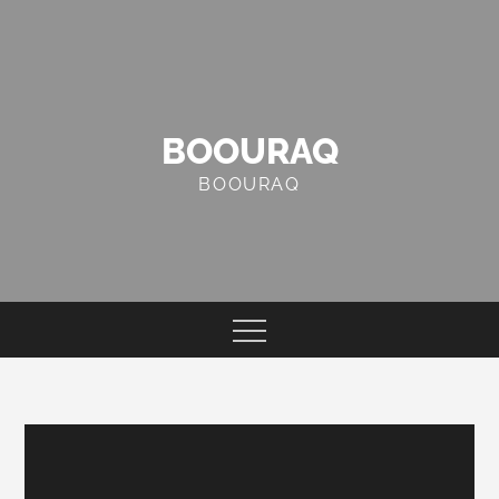
Skip
to
content
BOOURAQ
BOOURAQ