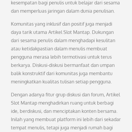
kesempatan bagi penulis untuk belajar dari sesama
dan memperluas jaringan dalam dunia penulisan.
Komunitas yang inklusif dan positif juga menjadi
daya tarik utama Artikel Slot Mantap. Dukungan
dari sesama penulis dalam menghadapi kesulitan
atau ketidakpastian dalam menulis membuat
pengguna merasa lebih termotivasi untuk terus
berkarya. Diskusi-diskusi bermanfaat dan umpan
balik konstruktif dari komunitas juga membantu
meningkatkan kualitas tulisan setiap pengguna.
Dengan adanya fitur grup diskusi dan forum, Artikel
Slot Mantap menghadirkan ruang untuk berbagi
ide, berdiskusi, dan menciptakan konten bersama.
Inilah yang membuat platform ini lebih dari sekadar
tempat menulis, tetapi juga menjadi rumah bagi