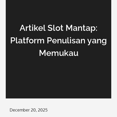
Artikel Slot Mantap:
Platform Penulisan yang
Memukau
Posted
December 20, 2025