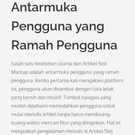
Antarmuka
Pengguna yang
Ramah Pengguna
Salah satu kelebihan utama dari Artikel Slot
Mantap adalah antarmuka pengguna yang ramah
pengguna. Ketika pertama kali mengakses platform
ini, pengguna akan disambut dengan tata letak
yang bersih dan intuitif. Tombol navigasi yang
mudah dipahami memudahkan pengguna untuk
mulai menulis artikel tanpa harus membuang-
buang waktu mencari fitur yang diinginkan. Hal ini
menjadikan pengalaman menulis di Artikel Slot