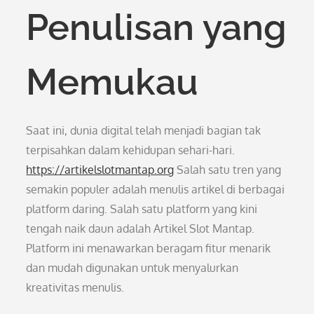
Penulisan yang
Memukau
Saat ini, dunia digital telah menjadi bagian tak
terpisahkan dalam kehidupan sehari-hari.
https://artikelslotmantap.org
Salah satu tren yang
semakin populer adalah menulis artikel di berbagai
platform daring. Salah satu platform yang kini
tengah naik daun adalah Artikel Slot Mantap.
Platform ini menawarkan beragam fitur menarik
dan mudah digunakan untuk menyalurkan
kreativitas menulis.