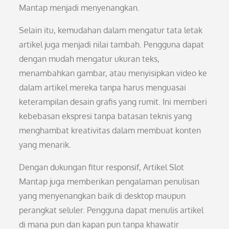
Mantap menjadi menyenangkan.
Selain itu, kemudahan dalam mengatur tata letak
artikel juga menjadi nilai tambah. Pengguna dapat
dengan mudah mengatur ukuran teks,
menambahkan gambar, atau menyisipkan video ke
dalam artikel mereka tanpa harus menguasai
keterampilan desain grafis yang rumit. Ini memberi
kebebasan ekspresi tanpa batasan teknis yang
menghambat kreativitas dalam membuat konten
yang menarik.
Dengan dukungan fitur responsif, Artikel Slot
Mantap juga memberikan pengalaman penulisan
yang menyenangkan baik di desktop maupun
perangkat seluler. Pengguna dapat menulis artikel
di mana pun dan kapan pun tanpa khawatir