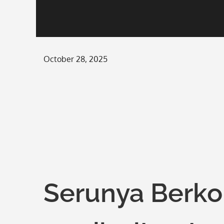
Posted
October 28, 2025
on
Serunya Berko