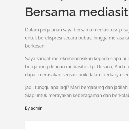
Bersama mediasit
Dalam perjalanan saya bersama mediasitusrtp, sa
untuk berekspresi secara bebas, hingga merasaka
berkesan.
Saya sangat merekomendasikan kepada siapa pun y
bergabung dengan mediasitusrtp. Di sana, Anda 
dapat merasakan sensasi unik dalam berkarya seca
Jadi, tunggu apa lagi? Mari bergabung dan jadilah 
Siap untuk merayakan keberagaman dan berkolabo
By
admin