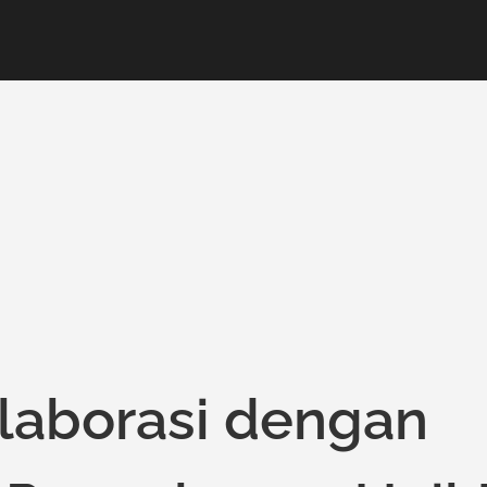
laborasi dengan