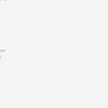
kan
i