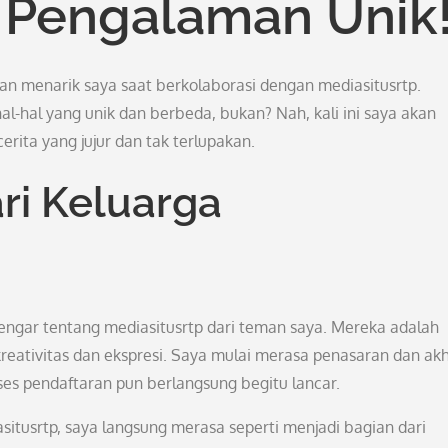
: Pengalaman Unik
an menarik saya saat berkolaborasi dengan mediasitusrtp.
al-hal yang unik dan berbeda, bukan? Nah, kali ini saya akan
ita yang jujur dan tak terlupakan.
ri Keluarga
engar tentang mediasitusrtp dari teman saya. Mereka adalah
reativitas dan ekspresi. Saya mulai merasa penasaran dan ak
es pendaftaran pun berlangsung begitu lancar.
itusrtp, saya langsung merasa seperti menjadi bagian dari