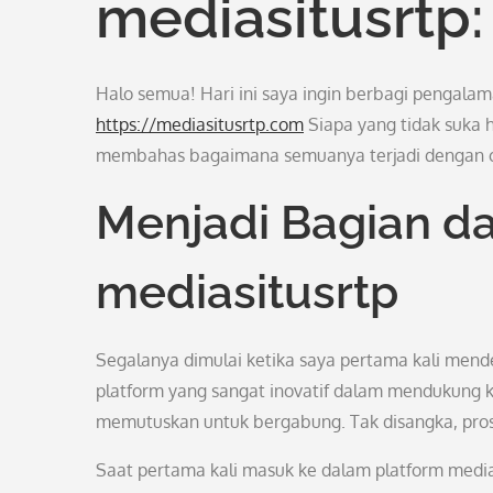
mediasitusrtp
Halo semua! Hari ini saya ingin berbagi pengalam
https://mediasitusrtp.com
Siapa yang tidak suka h
membahas bagaimana semuanya terjadi dengan cer
Menjadi Bagian da
mediasitusrtp
Segalanya dimulai ketika saya pertama kali mend
platform yang sangat inovatif dalam mendukung k
memutuskan untuk bergabung. Tak disangka, pros
Saat pertama kali masuk ke dalam platform medias