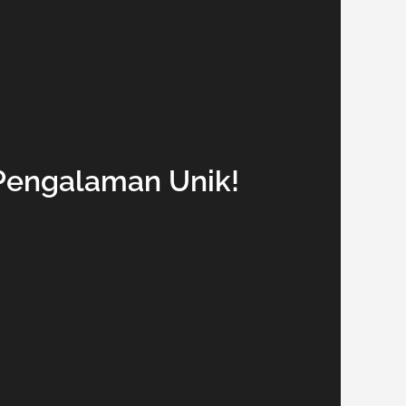
 Pengalaman Unik!