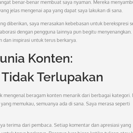
emangat benar-benar membuat saya nyaman. Mereka menyamb
ng jelas mengenai apa yang dapat saya lakukan di sana.
yang diberikan, saya merasakan kebebasan untuk berekspresi s
olaborasi dengan pengguna lainnya pun begitu menyenangkan.
an inspirasi untuk terus berkarya.
unia Konten:
Tidak Terlupakan
ak mengenal beragam konten menarik dari berbagai kategori. 
 seni yang memukau, semuanya ada di sana. Saya merasa seperti
aya terima dari pembaca. Setiap komentar dan apresiasi yang