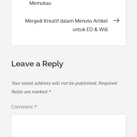
navigation
Memukau
Menjadi Kreatif dalam Menulis Artikel
untuk ED & Will
Leave a Reply
Your email address will not be published.
Required
fields are marked
*
Comment
*