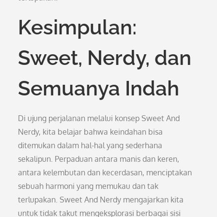
Kesimpulan:
Sweet, Nerdy, dan
Semuanya Indah
Di ujung perjalanan melalui konsep Sweet And
Nerdy, kita belajar bahwa keindahan bisa
ditemukan dalam hal-hal yang sederhana
sekalipun. Perpaduan antara manis dan keren,
antara kelembutan dan kecerdasan, menciptakan
sebuah harmoni yang memukau dan tak
terlupakan. Sweet And Nerdy mengajarkan kita
untuk tidak takut mengeksplorasi berbagai sisi