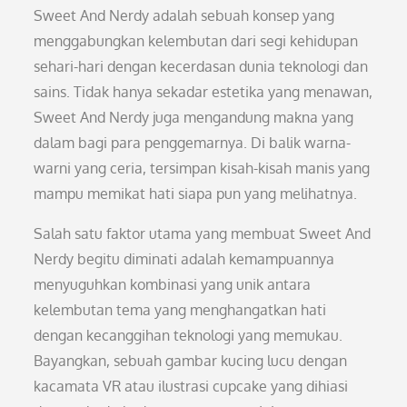
Sweet And Nerdy adalah sebuah konsep yang
menggabungkan kelembutan dari segi kehidupan
sehari-hari dengan kecerdasan dunia teknologi dan
sains. Tidak hanya sekadar estetika yang menawan,
Sweet And Nerdy juga mengandung makna yang
dalam bagi para penggemarnya. Di balik warna-
warni yang ceria, tersimpan kisah-kisah manis yang
mampu memikat hati siapa pun yang melihatnya.
Salah satu faktor utama yang membuat Sweet And
Nerdy begitu diminati adalah kemampuannya
menyuguhkan kombinasi yang unik antara
kelembutan tema yang menghangatkan hati
dengan kecanggihan teknologi yang memukau.
Bayangkan, sebuah gambar kucing lucu dengan
kacamata VR atau ilustrasi cupcake yang dihiasi