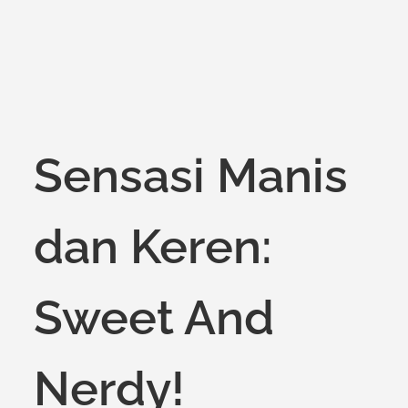
Sensasi Manis
dan Keren:
Sweet And
Nerdy!