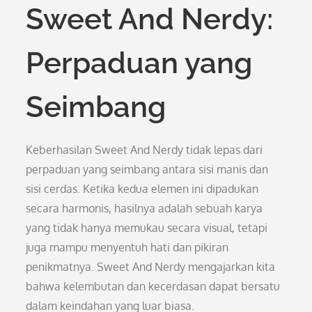
Sweet And Nerdy:
Perpaduan yang
Seimbang
Keberhasilan Sweet And Nerdy tidak lepas dari
perpaduan yang seimbang antara sisi manis dan
sisi cerdas. Ketika kedua elemen ini dipadukan
secara harmonis, hasilnya adalah sebuah karya
yang tidak hanya memukau secara visual, tetapi
juga mampu menyentuh hati dan pikiran
penikmatnya. Sweet And Nerdy mengajarkan kita
bahwa kelembutan dan kecerdasan dapat bersatu
dalam keindahan yang luar biasa.