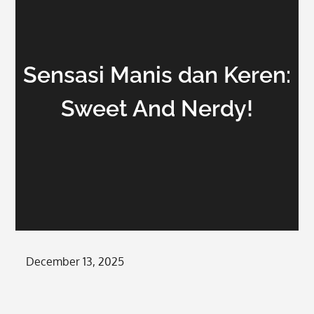
Sensasi Manis dan Keren:
Sweet And Nerdy!
Posted
December 13, 2025
on