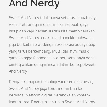
And Nerdy
Sweet And Nerdy tidak hanya sebatas sebuah gaya
visual, tetapi juga mencerminkan sebuah gaya
hidup dan kepribadian. Ketika kita membicarakan
Sweet And Nerdy, tidak bisa dipungkiri bahwa ini
juga berkaitan erat dengan eksplorasi budaya pop
yang terus berkembang. Mulai dari film, musik,
game, hingga fenomena internet, semuanya dapat
diintegrasikan dengan indah dalam konsep Sweet
And Nerdy.
Dengan kemajuan teknologi yang semakin pesat,
Sweet And Nerdy juga turut merambah ke
berbagai platform digital. Serangkaian konten-
konten kreatif dengan sentuhan Sweet And Nerdy