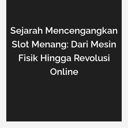
Sejarah Mencengangkan
Slot Menang: Dari Mesin
Fisik Hingga Revolusi
Online