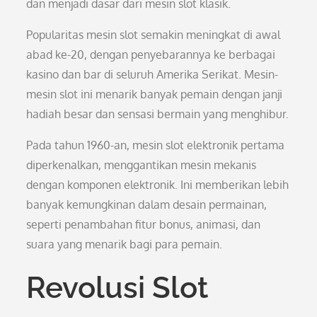
dan menjadi dasar dari mesin slot klasik.
Popularitas mesin slot semakin meningkat di awal
abad ke-20, dengan penyebarannya ke berbagai
kasino dan bar di seluruh Amerika Serikat. Mesin-
mesin slot ini menarik banyak pemain dengan janji
hadiah besar dan sensasi bermain yang menghibur.
Pada tahun 1960-an, mesin slot elektronik pertama
diperkenalkan, menggantikan mesin mekanis
dengan komponen elektronik. Ini memberikan lebih
banyak kemungkinan dalam desain permainan,
seperti penambahan fitur bonus, animasi, dan
suara yang menarik bagi para pemain.
Revolusi Slot