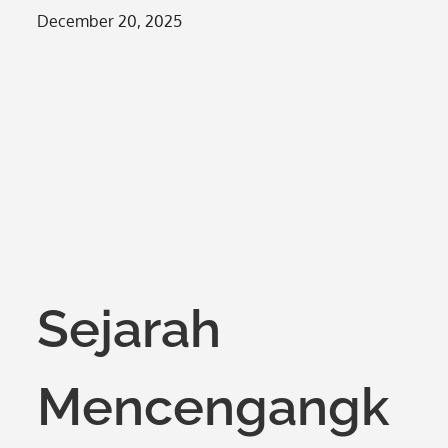
Posted
December 20, 2025
on
Sejarah
Mencengangk