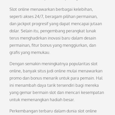
Slot online menawarkan berbagai kelebihan,
seperti akses 24/7, beragam pilihan permainan,
dan jackpot progresif yang dapat mencapai jutaan
dolar. Selain itu, pengembang perangkat lunak
terus menghadirkan inovasi baru dalam desain
permainan, fitur bonus yang menggiurkan, dan
grafis yang memukau.
Dengan semakin meningkatnya popularitas slot
online, banyak situs judi online mulai menawarkan
promo dan bonus menarik untuk para pemain. Hal
ini menambah daya tarik tersendiri bagi mereka
yang gemar bermain slot dan mencari kesempatan
untuk memenangkan hadiah besar.
Perkembangan terbaru dalam dunia slot online