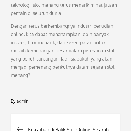
teknologi, slot menang terus menarik minat jutaan
pemain di seluruh dunia.
Dengan terus berkembangnya industri perjudian
online, kita dapat mengharapkan lebih banyak
inovasi, fitur menarik, dan kesempatan untuk
meraih kemenangan besar dalam permainan slot
yang penuh tantangan. Jadi, siapakah yang akan
menjadi pemenang berikutnya dalam sejarah slot
menang?
By
admin
Post
Keajaiban di Balik Slot Online: Sejarah