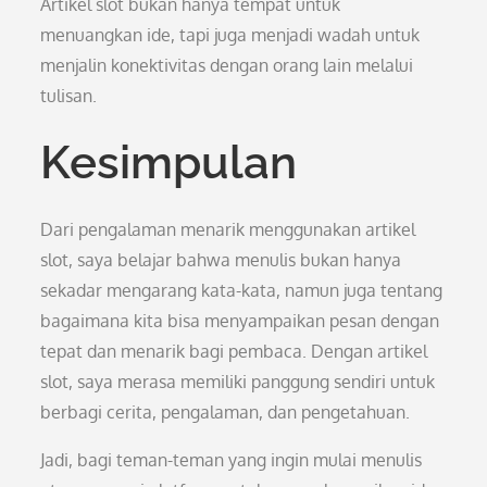
Artikel slot bukan hanya tempat untuk
menuangkan ide, tapi juga menjadi wadah untuk
menjalin konektivitas dengan orang lain melalui
tulisan.
Kesimpulan
Dari pengalaman menarik menggunakan artikel
slot, saya belajar bahwa menulis bukan hanya
sekadar mengarang kata-kata, namun juga tentang
bagaimana kita bisa menyampaikan pesan dengan
tepat dan menarik bagi pembaca. Dengan artikel
slot, saya merasa memiliki panggung sendiri untuk
berbagi cerita, pengalaman, dan pengetahuan.
Jadi, bagi teman-teman yang ingin mulai menulis