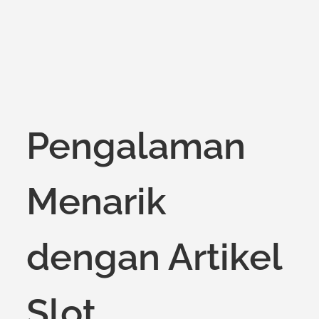
Pengalaman
Menarik
dengan Artikel
Slot