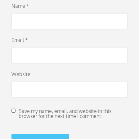
Name
*
Email
*
Website
Save my name, email, and website in this
browser for the next time I comment.