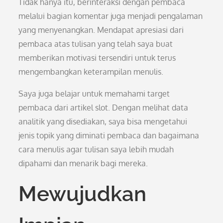
Tidak hanya itu, berinteraksi dengan pembaca
melalui bagian komentar juga menjadi pengalaman
yang menyenangkan. Mendapat apresiasi dari
pembaca atas tulisan yang telah saya buat
memberikan motivasi tersendiri untuk terus
mengembangkan keterampilan menulis.
Saya juga belajar untuk memahami target
pembaca dari artikel slot. Dengan melihat data
analitik yang disediakan, saya bisa mengetahui
jenis topik yang diminati pembaca dan bagaimana
cara menulis agar tulisan saya lebih mudah
dipahami dan menarik bagi mereka.
Mewujudkan