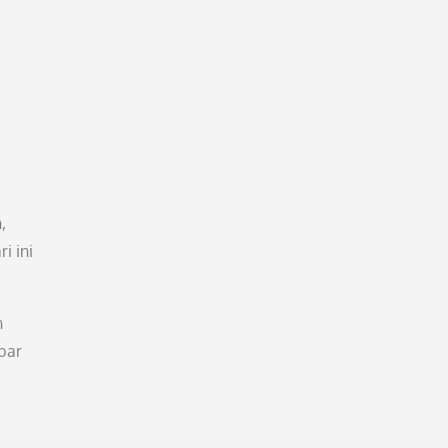
,
i ini
n
bar