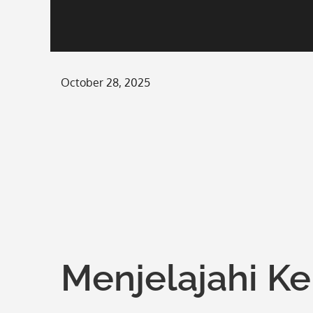
Posted
October 28, 2025
on
Menjelajahi K