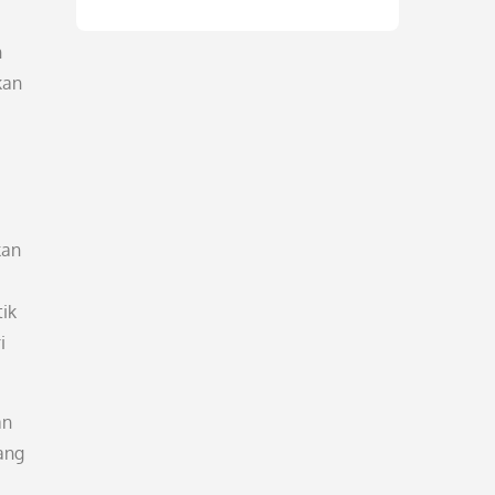
n
kan
kan
tik
i
an
ang