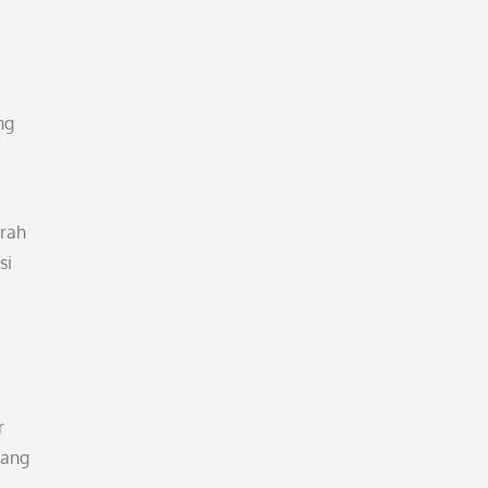
ng
arah
si
r
yang