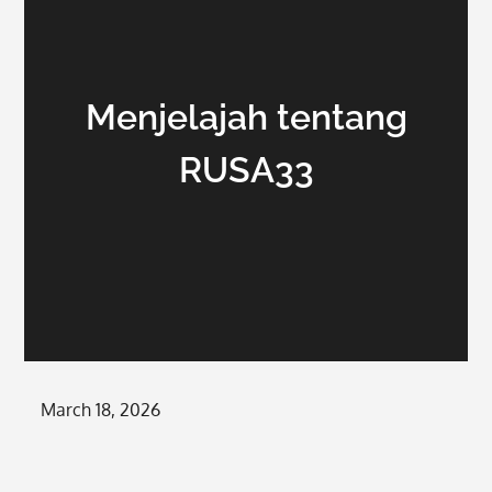
Menjelajah tentang
RUSA33
Posted
March 18, 2026
on