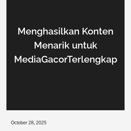
Menghasilkan Konten
Menarik untuk
MediaGacorTerlengkap
Posted
October 28, 2025
on