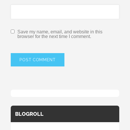
Save my name, email, and website in this
browser for the next time I comment.
BLOGROLL