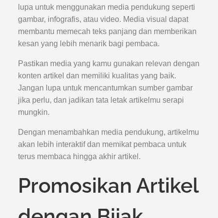
lupa untuk menggunakan media pendukung seperti
gambar, infografis, atau video. Media visual dapat
membantu memecah teks panjang dan memberikan
kesan yang lebih menarik bagi pembaca.
Pastikan media yang kamu gunakan relevan dengan
konten artikel dan memiliki kualitas yang baik.
Jangan lupa untuk mencantumkan sumber gambar
jika perlu, dan jadikan tata letak artikelmu serapi
mungkin.
Dengan menambahkan media pendukung, artikelmu
akan lebih interaktif dan memikat pembaca untuk
terus membaca hingga akhir artikel.
Promosikan Artikel
dengan Bijak