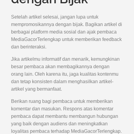
Setelah artikel selesai, jangan lupa untuk
mempromosikannya dengan bijak. Bagikan artikel di
berbagai platform media sosial dan ajak pembaca
MediaGacorTerlengkap untuk memberikan feedback
dan berinteraksi.
Jika artikelmu informatif dan menarik, kemungkinan
besar pembaca akan membagikannya dengan
orang lain. Oleh karena itu, jaga kualitas kontenmu
dan tetap konsisten dalam menghasilkan artikel-
artikel yang bermanfaat.
Berikan ruang bagi pembaca untuk memberikan
komentar dan masukan. Respons atas komentar
pembaca dapat membantu membangun hubungan
yang baik dengan audiens dan meningkatkan
loyalitas pembaca terhadap MediaGacorTerlengkap.