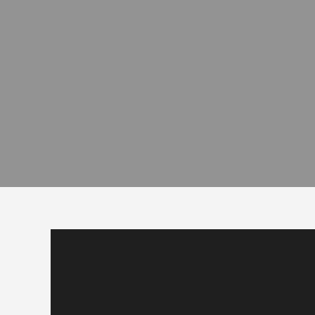
Skip
to
content