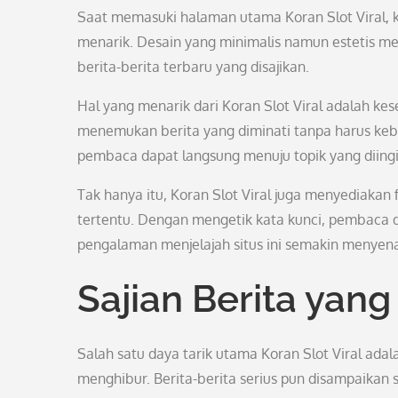
Saat memasuki halaman utama Koran Slot Viral, 
menarik. Desain yang minimalis namun estetis m
berita-berita terbaru yang disajikan.
Hal yang menarik dari Koran Slot Viral adalah k
menemukan berita yang diminati tanpa harus kebin
pembaca dapat langsung menuju topik yang diing
Tak hanya itu, Koran Slot Viral juga menyediaka
tertentu. Dengan mengetik kata kunci, pembaca d
pengalaman menjelajah situs ini semakin menyen
Sajian Berita yan
Salah satu daya tarik utama Koran Slot Viral ada
menghibur. Berita-berita serius pun disampaikan s