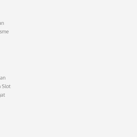
an
isme
gan
 Slot
gat