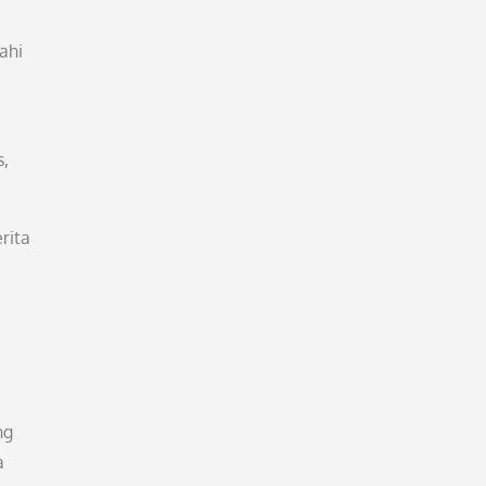
ahi
s,
rita
ng
a