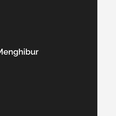
 Menghibur