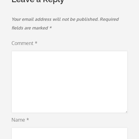
Your email address will not be published.
Required
fields are marked
*
Comment
*
Name
*