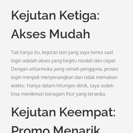
Kejutan Ketiga:
Akses Mudah
Tak hanya itu, kejutan lain yang saya temui saat
login adalah akses yang begitu mudah dan cepat.
Dengan antarmuka yang ramah pengguna, proses
login menjadi menyenangkan dan tidak memakan
waktu. Hanya dalam hitungan detik, saya sudah
bisa menikmati beragam fitur yang tersedia.
Kejutan Keempat:
Promo Menarik