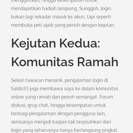
menggiurkan, hingga kesempatan untuk
mendapatkan hadiah langsung. Sungguh, login
bukan lagi sekadar masuk ke akun, tapi seperti
membuka peti ajaib yang penuh dengan kejutan.
Kejutan Kedua:
Komunitas Ramah
Selain tawaran menarik, pengalaman login di
Saldo33 juga membawa saya ke dalam komunitas
online yang ramah dan penuh semangat. Forum
diskusi, grup chat, hingga kesempatan untuk
berbagi pengalaman dengan pengguna lain,
semuanya menjadi bagian tak terpisahkan dari
login yang seharusnya hanya berlangsung singkat.