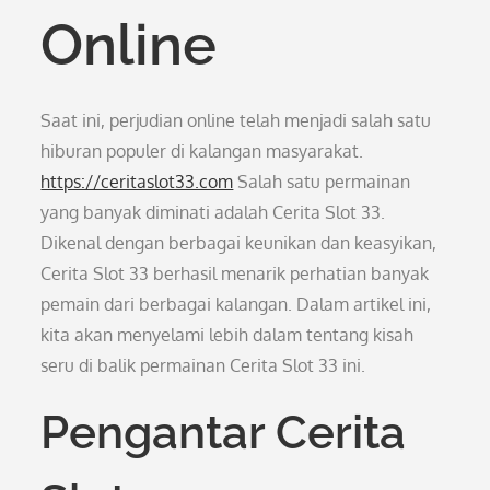
Online
Saat ini, perjudian online telah menjadi salah satu
hiburan populer di kalangan masyarakat.
https://ceritaslot33.com
Salah satu permainan
yang banyak diminati adalah Cerita Slot 33.
Dikenal dengan berbagai keunikan dan keasyikan,
Cerita Slot 33 berhasil menarik perhatian banyak
pemain dari berbagai kalangan. Dalam artikel ini,
kita akan menyelami lebih dalam tentang kisah
seru di balik permainan Cerita Slot 33 ini.
Pengantar Cerita