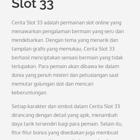
Slot 33
Cerita Slot 33 adalah permainan slot online yang
menawarkan pengalaman bermain yang seru dan
mendebarkan. Dengan tema yang menarik dan
tampilan grafis yang memukau, Cerita Slot 33
berhasil menciptakan sensasi bermain yang tidak
terlupakan. Para pemain akan dibawa ke dalam
dunia yang penuh misteri dan petualangan saat
memutar gulungan slot dan mencari
keberuntungan.
Setiap karakter dan simbol dalam Cerita Slot 33
dirancang dengan detail yang apik, menambah
daya tarik tersendiri bagi para pemain. Selain itu,
fitur-fitur bonus yang disediakan juga membuat