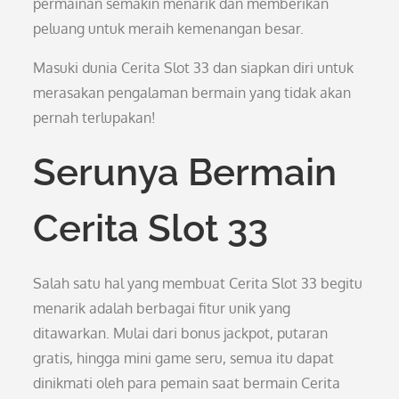
permainan semakin menarik dan memberikan
peluang untuk meraih kemenangan besar.
Masuki dunia Cerita Slot 33 dan siapkan diri untuk
merasakan pengalaman bermain yang tidak akan
pernah terlupakan!
Serunya Bermain
Cerita Slot 33
Salah satu hal yang membuat Cerita Slot 33 begitu
menarik adalah berbagai fitur unik yang
ditawarkan. Mulai dari bonus jackpot, putaran
gratis, hingga mini game seru, semua itu dapat
dinikmati oleh para pemain saat bermain Cerita