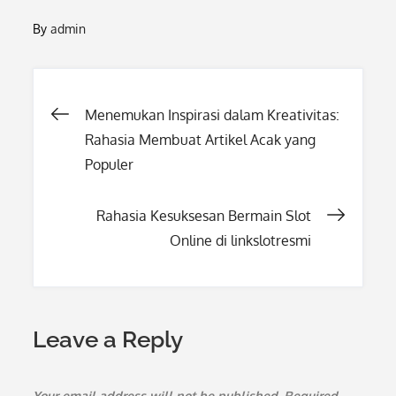
By
admin
Post
Menemukan Inspirasi dalam Kreativitas:
Rahasia Membuat Artikel Acak yang
navigation
Populer
Rahasia Kesuksesan Bermain Slot
Online di linkslotresmi
Leave a Reply
Your email address will not be published.
Required